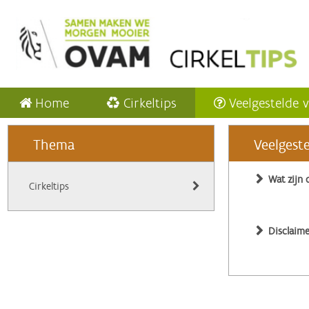
Home
Cirkeltips
Veelgestelde 
Thema
Veelgest
Wat zijn 
Cirkeltips
Disclaime