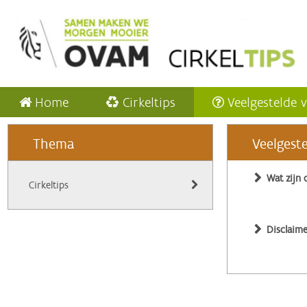
Home
Cirkeltips
Veelgestelde 
Thema
Veelgest
Wat zijn 
Cirkeltips
Disclaime