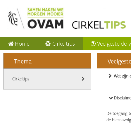
Home
Cirkeltips
Veelgestelde 
Thema
Veelgest
Wat zijn 
Cirkeltips
Disclaime
De toegang to
de hiernavol