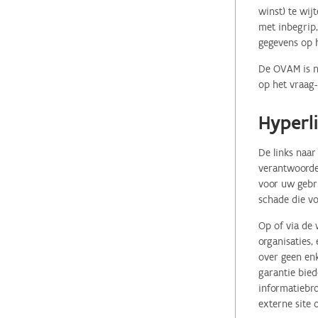
winst) te wij
met inbegrip,
gegevens op 
De OVAM is ni
op het vraag-
Hyperl
De links naar
verantwoordel
voor uw gebr
schade die vo
Op of via de 
organisaties
over geen enk
garantie bied
informatiebro
externe site 