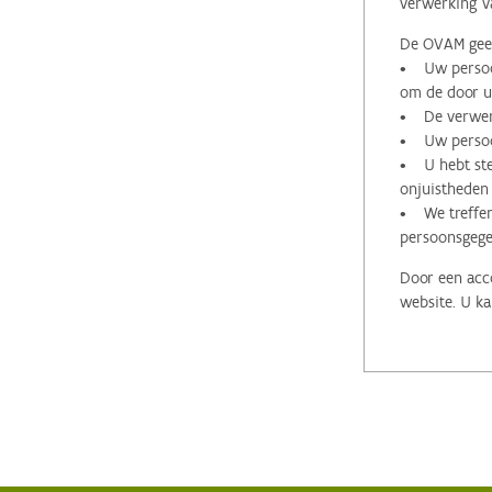
verwerking v
De OVAM geeft
• Uw persoon
om de door u 
• De verwerk
• Uw persoon
• U hebt stee
onjuistheden
• We treffen
persoonsgege
Door een acco
website. U ka