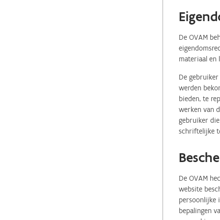
Eigend
De OVAM behou
eigendomsrech
materiaal en 
De gebruiker 
werden bekome
bieden, te re
werken van de
gebruiker die
schriftelijke
Besche
De OVAM hecht
website besch
persoonlijke
bepalingen va