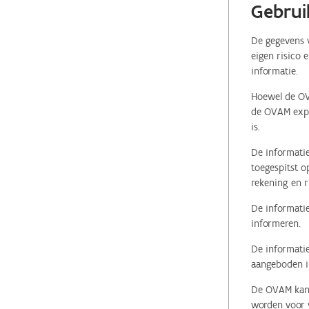
Gebrui
De gegevens v
eigen risico 
informatie.
Hoewel de OVA
de OVAM expli
is.
De informatie
toegespitst o
rekening en r
De informatie
informeren.
De informatie
aangeboden in
De OVAM kan i
worden voor v