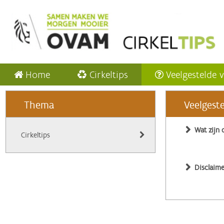
Home
Cirkeltips
Veelgestelde 
Thema
Veelgest
Wat zijn 
Cirkeltips
Disclaime