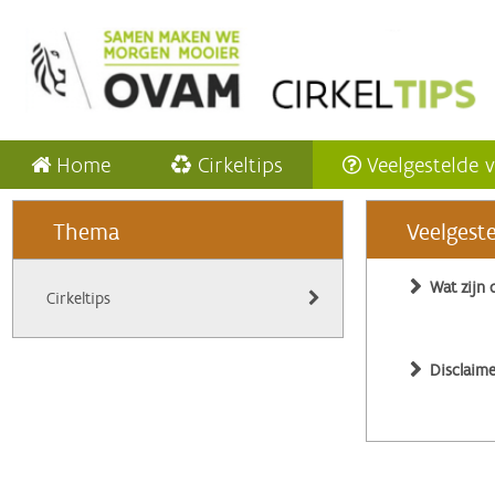
Home
Cirkeltips
Veelgestelde 
Thema
Veelgest
Wat zijn 
Cirkeltips
Disclaime