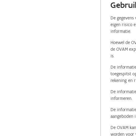
Gebrui
De gegevens v
eigen risico 
informatie.
Hoewel de OVA
de OVAM expli
is.
De informatie
toegespitst o
rekening en r
De informatie
informeren.
De informatie
aangeboden in
De OVAM kan i
worden voor v