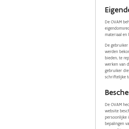
Eigend
De OVAM behou
eigendomsrech
materiaal en 
De gebruiker 
werden bekome
bieden, te re
werken van de
gebruiker die
schriftelijke
Besche
De OVAM hecht
website besch
persoonlijke
bepalingen va