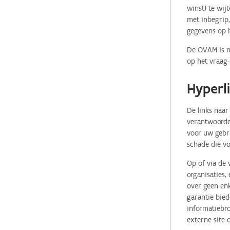
winst) te wij
met inbegrip,
gegevens op 
De OVAM is ni
op het vraag-
Hyperl
De links naar
verantwoordel
voor uw gebr
schade die vo
Op of via de 
organisaties
over geen enk
garantie bied
informatiebro
externe site 