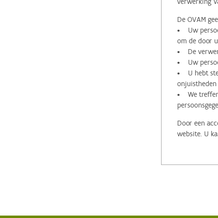
verwerking v
De OVAM geeft
• Uw persoon
om de door u 
• De verwerk
• Uw persoon
• U hebt stee
onjuistheden
• We treffen
persoonsgege
Door een acco
website. U ka