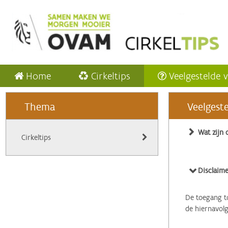
Home
Cirkeltips
Veelgestelde 
Thema
Veelgest
Wat zijn 
Cirkeltips
Disclaime
De toegang to
de hiernavol