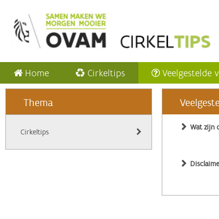
Home
Cirkeltips
Veelgestelde 
Thema
Veelgest
Wat zijn 
Cirkeltips
Disclaime