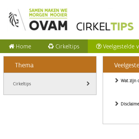
Home
Cirkeltips
Veelgestelde 
Thema
Veelgest
Wat zijn 
Cirkeltips
Disclaime