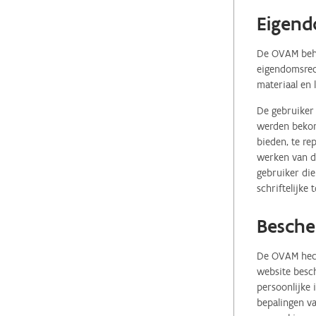
Eigend
De OVAM behou
eigendomsrech
materiaal en 
De gebruiker 
werden bekome
bieden, te re
werken van de
gebruiker die
schriftelijke
Besche
De OVAM hecht
website besch
persoonlijke
bepalingen va