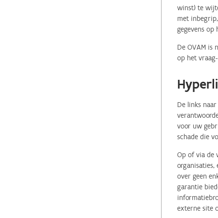
winst) te wij
met inbegrip,
gegevens op 
De OVAM is ni
op het vraag-
Hyperl
De links naar
verantwoordel
voor uw gebr
schade die vo
Op of via de 
organisaties
over geen enk
garantie bied
informatiebro
externe site 