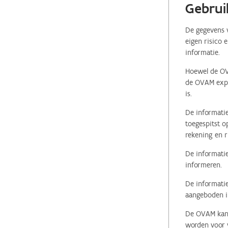
Gebrui
De gegevens v
eigen risico 
informatie.
Hoewel de OVA
de OVAM expli
is.
De informatie
toegespitst o
rekening en r
De informatie
informeren.
De informatie
aangeboden in
De OVAM kan i
worden voor v