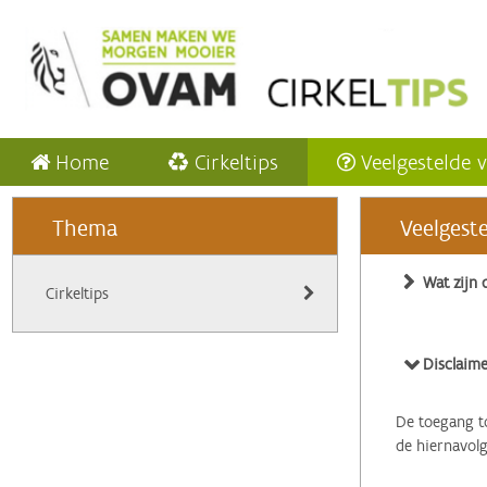
Home
Cirkeltips
Veelgestelde 
Thema
Veelgest
Wat zijn 
Cirkeltips
Disclaime
De toegang to
de hiernavol