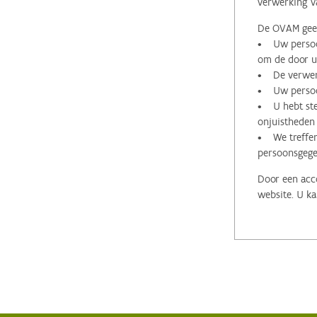
verwerking v
De OVAM geeft
• Uw persoon
om de door u 
• De verwerk
• Uw persoon
• U hebt stee
onjuistheden
• We treffen
persoonsgege
Door een acco
website. U ka