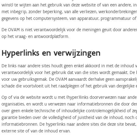
winst) te wijten aan het gebruik van deze website of van een andere, in 
met inbegrip, zonder beperking, van alle verliezen, werkonderbreking
gegevens op het computersysteem, van apparatuur, programmatuur of d
De OVAM is niet verantwoordelijk voor de meningen geuit door anderen
op het vraag- en antwoordplatform.
Hyperlinks en verwijzingen
De links naar andere sites houdt geen enkel akkoord in met de inhoud v
verantwoordelijk voor het gebruik dat van die sites wordt gemaakt. De
voor uw gebruiksgemak. De OVAM aanvaardt derhalve geen aansprakelij
schade die voortvloeit uit het raadplegen of het gebruik van dergelijk
Op of via de website wordt u met (hyper)links doorverwezen naar ander
organisaties, en wordt u verwezen naar informatiebronnen die door d
over geen enkele technische of inhoudelijke controlemogelijkheid of 
garantie bieden over de volledigheid of juistheid van de inhoud, noch
informatiebronnen. De hyperlinks naar andere sites die deze site bevat
externe site of van de inhoud ervan.