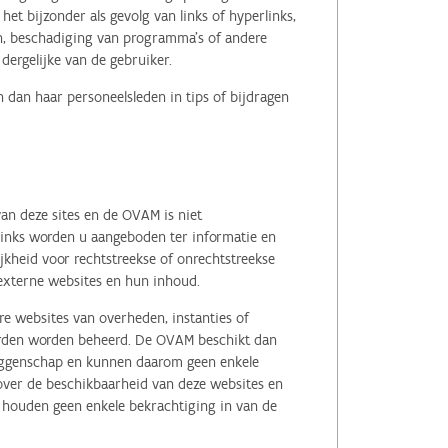
het bijzonder als gevolg van links of hyperlinks,
en, beschadiging van programma's of andere
ergelijke van de gebruiker.
 dan haar personeelsleden in tips of bijdragen
an deze sites en de OVAM is niet
 links worden u aangeboden ter informatie en
kheid voor rechtstreekse of onrechtstreekse
e externe websites en hun inhoud.
e websites van overheden, instanties of
erden worden beheerd. De OVAM beschikt dan
zeggenschap en kunnen daarom geen enkele
 over de beschikbaarheid van deze websites en
, houden geen enkele bekrachtiging in van de