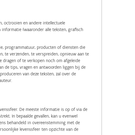
 octrooien en andere intellectuele
informatie (waaronder alle teksten, grafisch
tie, programmatuur, producten of diensten die
n, te verzenden, te verspreiden, opnieuw aan te
r te dragen of te verkopen noch om afgeleide
 de tips, vragen en antwoorden liggen bij de
eproduceren van deze teksten, zal over de
auteur.
enssfeer. De meeste informatie is op of via de
ekt. In bepaalde gevallen, kan u evenwel
evens behandeld in overeenstemming met de
soonlijke levenssfeer ten opzichte van de