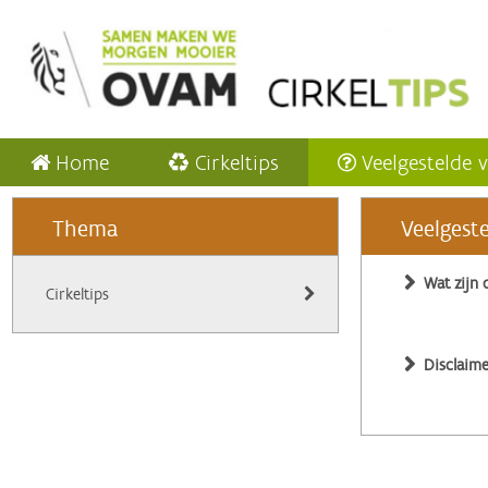
Home
Cirkeltips
Veelgestelde 
Thema
Veelgest
Wat zijn 
Cirkeltips
Disclaime