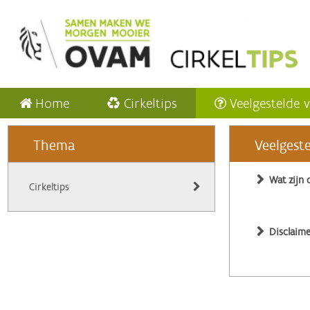
Home
Cirkeltips
Veelgestelde 
Thema
Veelgest
Wat zijn 
Cirkeltips
Disclaime