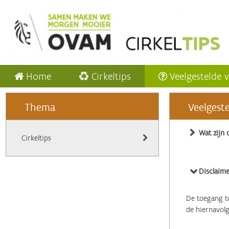
Home
Cirkeltips
Veelgestelde 
Thema
Veelgest
Wat zijn 
Cirkeltips
Disclaime
De toegang to
de hiernavol