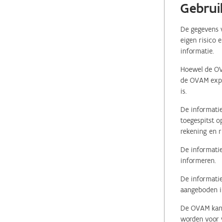
Gebrui
De gegevens v
eigen risico 
informatie.
Hoewel de OVA
de OVAM expli
is.
De informatie
toegespitst o
rekening en r
De informatie
informeren.
De informatie
aangeboden in
De OVAM kan i
worden voor v