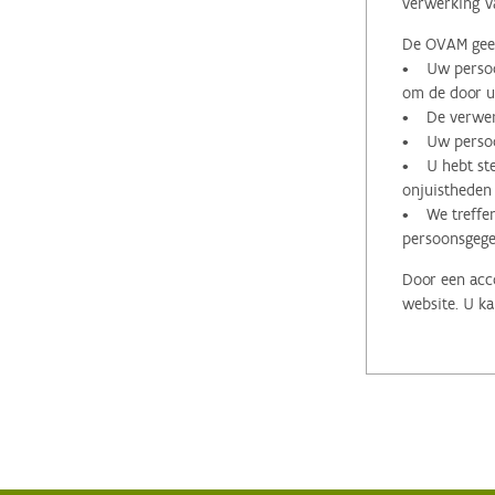
verwerking v
De OVAM geeft
• Uw persoon
om de door u 
• De verwerk
• Uw persoon
• U hebt stee
onjuistheden
• We treffen
persoonsgege
Door een acco
website. U ka