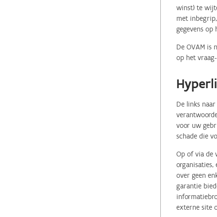
winst) te wij
met inbegrip,
gegevens op 
De OVAM is ni
op het vraag-
Hyperl
De links naar
verantwoordel
voor uw gebr
schade die vo
Op of via de 
organisaties
over geen enk
garantie bied
informatiebro
externe site 