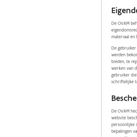
Eigend
De OVAM behou
eigendomsrech
materiaal en 
De gebruiker 
werden bekome
bieden, te re
werken van de
gebruiker die
schriftelijke
Besche
De OVAM hecht
website besch
persoonlijke
bepalingen va