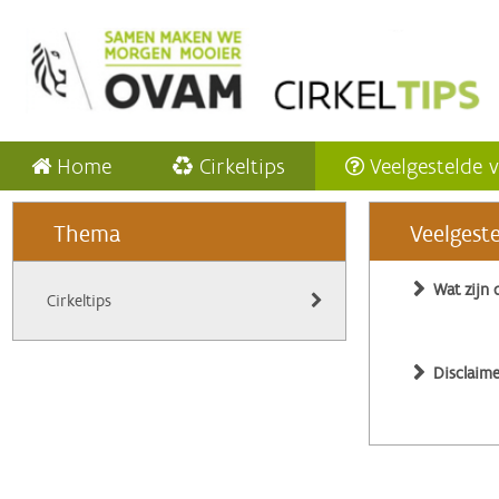
Home
Cirkeltips
Veelgestelde 
Thema
Veelgest
Wat zijn 
Cirkeltips
Disclaime