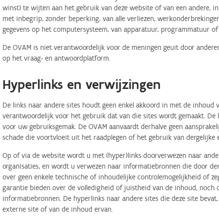
winst) te wijten aan het gebruik van deze website of van een andere, in 
met inbegrip, zonder beperking, van alle verliezen, werkonderbreking
gegevens op het computersysteem, van apparatuur, programmatuur of d
De OVAM is niet verantwoordelijk voor de meningen geuit door anderen
op het vraag- en antwoordplatform.
Hyperlinks en verwijzingen
De links naar andere sites houdt geen enkel akkoord in met de inhoud v
verantwoordelijk voor het gebruik dat van die sites wordt gemaakt. De
voor uw gebruiksgemak. De OVAM aanvaardt derhalve geen aansprakelij
schade die voortvloeit uit het raadplegen of het gebruik van dergelijk
Op of via de website wordt u met (hyper)links doorverwezen naar ander
organisaties, en wordt u verwezen naar informatiebronnen die door d
over geen enkele technische of inhoudelijke controlemogelijkheid of 
garantie bieden over de volledigheid of juistheid van de inhoud, noch
informatiebronnen. De hyperlinks naar andere sites die deze site bevat
externe site of van de inhoud ervan.