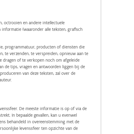
 octrooien en andere intellectuele
informatie (waaronder alle teksten, grafisch
tie, programmatuur, producten of diensten die
n, te verzenden, te verspreiden, opnieuw aan te
r te dragen of te verkopen noch om afgeleide
 de tips, vragen en antwoorden liggen bij de
eproduceren van deze teksten, zal over de
auteur.
enssfeer. De meeste informatie is op of via de
ekt. In bepaalde gevallen, kan u evenwel
evens behandeld in overeenstemming met de
soonlijke levenssfeer ten opzichte van de