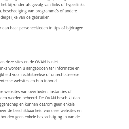
het bijzonder als gevolg van links of hyperlinks,
en, beschadiging van programma's of andere
ergelijke van de gebruiker.
 dan haar personeelsleden in tips of bijdragen
an deze sites en de OVAM is niet
 links worden u aangeboden ter informatie en
kheid voor rechtstreekse of onrechtstreekse
e externe websites en hun inhoud.
e websites van overheden, instanties of
erden worden beheerd. De OVAM beschikt dan
zeggenschap en kunnen daarom geen enkele
 over de beschikbaarheid van deze websites en
, houden geen enkele bekrachtiging in van de