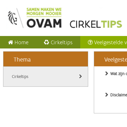
Home
Cirkeltips
Veelgestelde 
Thema
Veelgest
Wat zijn 
Cirkeltips
Disclaime