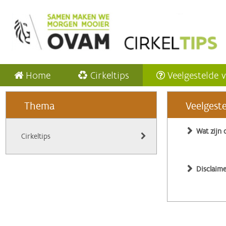
Home
Cirkeltips
Veelgestelde 
Thema
Veelgest
Wat zijn 
Cirkeltips
Disclaime