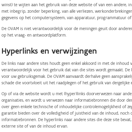
winst) te wijten aan het gebruik van deze website of van een andere, in 
met inbegrip, zonder beperking, van alle verliezen, werkonderbreking
gegevens op het computersysteem, van apparatuur, programmatuur of d
De OVAM is niet verantwoordelijk voor de meningen geuit door anderen
op het vraag- en antwoordplatform.
Hyperlinks en verwijzingen
De links naar andere sites houdt geen enkel akkoord in met de inhoud v
verantwoordelijk voor het gebruik dat van die sites wordt gemaakt. De
voor uw gebruiksgemak. De OVAM aanvaardt derhalve geen aansprakelij
schade die voortvloeit uit het raadplegen of het gebruik van dergelijk
Op of via de website wordt u met (hyper)links doorverwezen naar ander
organisaties, en wordt u verwezen naar informatiebronnen die door d
over geen enkele technische of inhoudelijke controlemogelijkheid of 
garantie bieden over de volledigheid of juistheid van de inhoud, noch
informatiebronnen. De hyperlinks naar andere sites die deze site bevat
externe site of van de inhoud ervan.