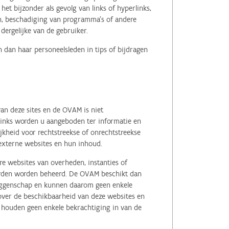
het bijzonder als gevolg van links of hyperlinks,
en, beschadiging van programma's of andere
ergelijke van de gebruiker.
 dan haar personeelsleden in tips of bijdragen
an deze sites en de OVAM is niet
 links worden u aangeboden ter informatie en
kheid voor rechtstreekse of onrechtstreekse
e externe websites en hun inhoud.
e websites van overheden, instanties of
erden worden beheerd. De OVAM beschikt dan
zeggenschap en kunnen daarom geen enkele
 over de beschikbaarheid van deze websites en
, houden geen enkele bekrachtiging in van de