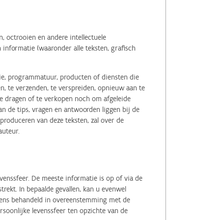
 octrooien en andere intellectuele
informatie (waaronder alle teksten, grafisch
tie, programmatuur, producten of diensten die
n, te verzenden, te verspreiden, opnieuw aan te
r te dragen of te verkopen noch om afgeleide
 de tips, vragen en antwoorden liggen bij de
eproduceren van deze teksten, zal over de
auteur.
enssfeer. De meeste informatie is op of via de
ekt. In bepaalde gevallen, kan u evenwel
evens behandeld in overeenstemming met de
soonlijke levenssfeer ten opzichte van de