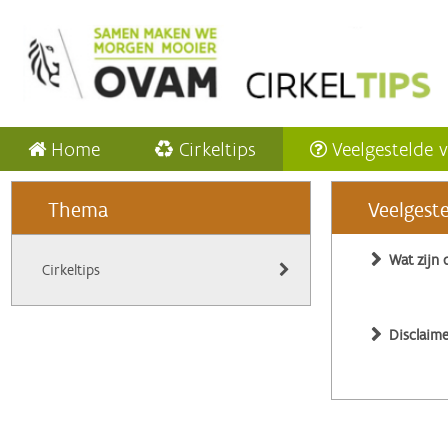
Home
Cirkeltips
Veelgestelde 
Thema
Veelgest
Wat zijn 
Cirkeltips
Disclaime