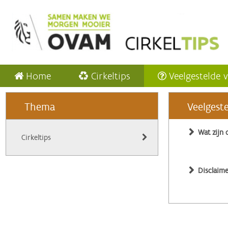
Home
Cirkeltips
Veelgestelde 
Thema
Veelgest
Wat zijn 
Cirkeltips
Disclaime