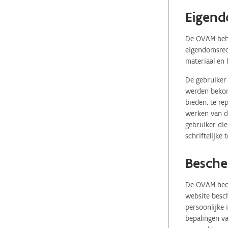
Eigend
De OVAM behou
eigendomsrech
materiaal en 
De gebruiker 
werden bekome
bieden, te re
werken van de
gebruiker die
schriftelijke
Besche
De OVAM hecht
website besch
persoonlijke
bepalingen va