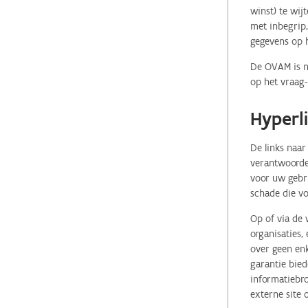
winst) te wij
met inbegrip,
gegevens op 
De OVAM is ni
op het vraag-
Hyperl
De links naar
verantwoordel
voor uw gebr
schade die vo
Op of via de 
organisaties
over geen enk
garantie bied
informatiebro
externe site 