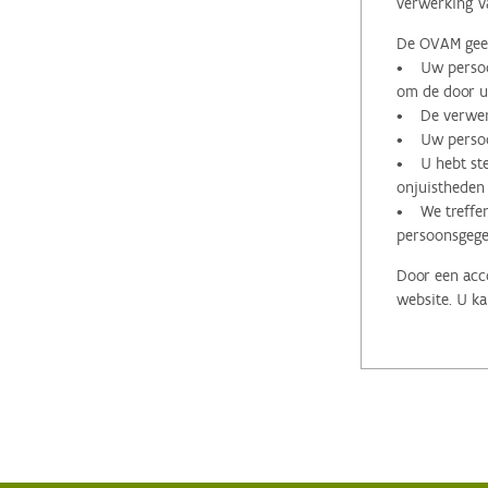
verwerking v
De OVAM geeft
• Uw persoon
om de door u 
• De verwerk
• Uw persoon
• U hebt stee
onjuistheden
• We treffen
persoonsgege
Door een acco
website. U ka