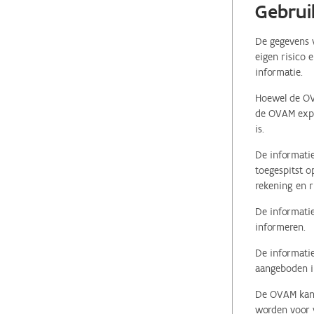
Gebrui
De gegevens v
eigen risico 
informatie.
Hoewel de OVA
de OVAM expli
is.
De informatie
toegespitst o
rekening en r
De informatie
informeren.
De informatie
aangeboden in
De OVAM kan i
worden voor v