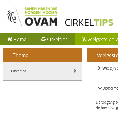
Home
Cirkeltips
Veelgestelde 
Thema
Veelgest
Wat zijn 
Cirkeltips
Disclaime
De toegang to
de hiernavol