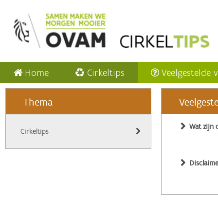
Home
Cirkeltips
Veelgestelde 
Thema
Veelgest
Wat zijn 
Cirkeltips
Disclaime