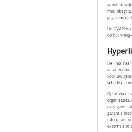
winst) te wij
met inbegrip,
gegevens op 
De OVAM is ni
op het vraag-
Hyperl
De links naar
verantwoordel
voor uw gebr
schade die vo
Op of via de 
organisaties
over geen enk
garantie bied
informatiebro
externe site 