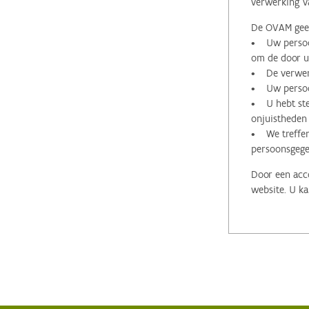
verwerking v
De OVAM geeft
• Uw persoon
om de door u 
• De verwerk
• Uw persoon
• U hebt stee
onjuistheden
• We treffen
persoonsgege
Door een acco
website. U ka