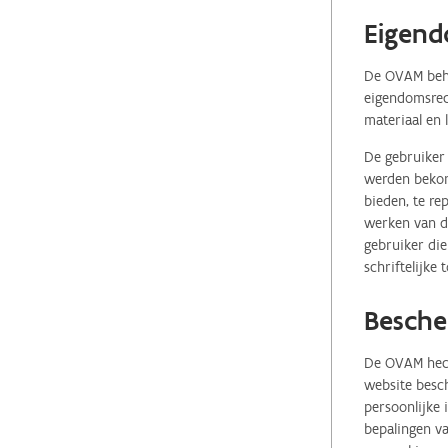
Eigend
De OVAM behou
eigendomsrech
materiaal en 
De gebruiker 
werden bekome
bieden, te re
werken van de
gebruiker die
schriftelijke
Besche
De OVAM hecht
website besch
persoonlijke
bepalingen va