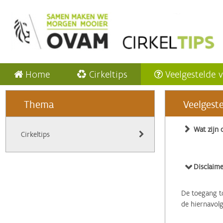
Home
Cirkeltips
Veelgestelde 
Thema
Veelgest
Wat zijn 
Cirkeltips
Disclaime
De toegang to
de hiernavol