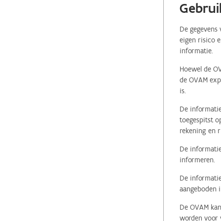
Gebrui
De gegevens v
eigen risico 
informatie.
Hoewel de OVA
de OVAM expli
is.
De informatie
toegespitst o
rekening en r
De informatie
informeren.
De informatie
aangeboden in
De OVAM kan i
worden voor v