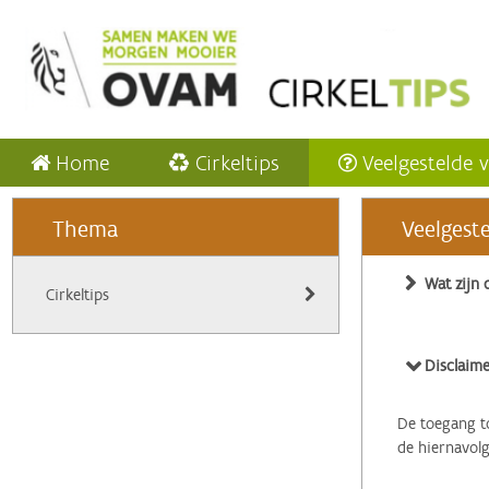
Home
Cirkeltips
Veelgestelde 
Thema
Veelgest
Wat zijn 
Cirkeltips
Disclaime
De toegang to
de hiernavol