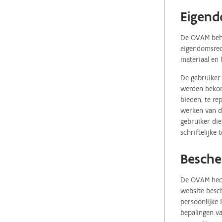
Eigend
De OVAM behou
eigendomsrech
materiaal en 
De gebruiker 
werden bekome
bieden, te re
werken van de
gebruiker die
schriftelijke
Besche
De OVAM hecht
website besch
persoonlijke
bepalingen va