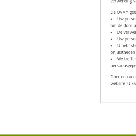
verwerking v
De OVAM geeft
• Uw persoon
om de door u 
• De verwerk
• Uw persoon
• U hebt stee
onjuistheden
• We treffen
persoonsgege
Door een acco
website. U ka