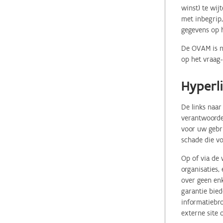
winst) te wij
met inbegrip,
gegevens op 
De OVAM is ni
op het vraag-
Hyperl
De links naar
verantwoordel
voor uw gebr
schade die vo
Op of via de 
organisaties
over geen enk
garantie bied
informatiebro
externe site 