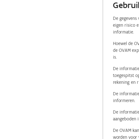
Gebrui
De gegevens v
eigen risico 
informatie.
Hoewel de OVA
de OVAM expli
is.
De informatie
toegespitst o
rekening en r
De informatie
informeren.
De informatie
aangeboden in
De OVAM kan i
worden voor v