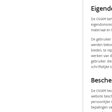
Eigend
De OVAM behou
eigendomsrech
materiaal en 
De gebruiker 
werden bekome
bieden, te re
werken van de
gebruiker die
schriftelijke
Besche
De OVAM hecht
website besch
persoonlijke
bepalingen va