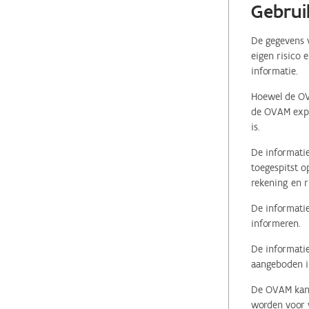
Gebrui
De gegevens v
eigen risico 
informatie.
Hoewel de OVA
de OVAM expli
is.
De informatie
toegespitst o
rekening en r
De informatie
informeren.
De informatie
aangeboden in
De OVAM kan i
worden voor v