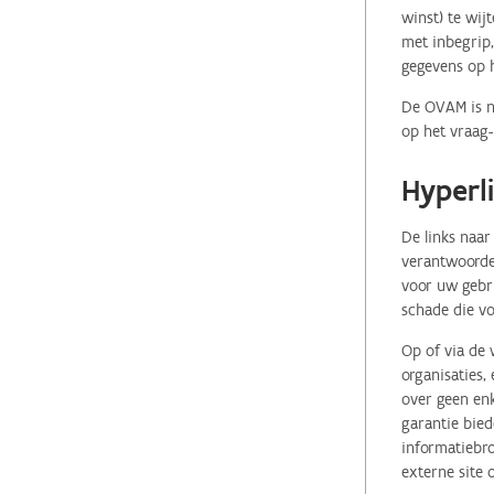
winst) te wij
met inbegrip,
gegevens op 
De OVAM is ni
op het vraag-
Hyperl
De links naar
verantwoordel
voor uw gebr
schade die vo
Op of via de 
organisaties
over geen enk
garantie bied
informatiebro
externe site 