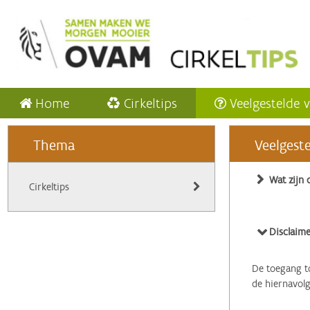
Home
Cirkeltips
Veelgestelde 
Thema
Veelgest
Wat zijn 
Cirkeltips
Disclaime
De toegang to
de hiernavol