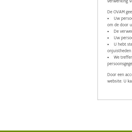
verwerking v
De OVAM geeft
• Uw persoon
om de door u 
• De verwerk
• Uw persoon
• U hebt stee
onjuistheden
• We treffen
persoonsgege
Door een acco
website. U ka