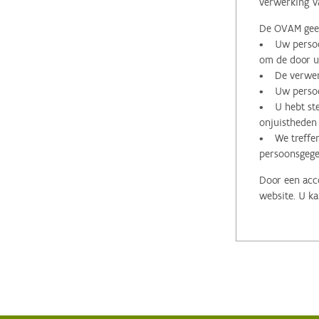
verwerking v
De OVAM geeft
• Uw persoon
om de door u 
• De verwerk
• Uw persoon
• U hebt stee
onjuistheden
• We treffen
persoonsgege
Door een acco
website. U ka