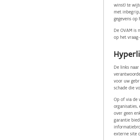
winst) te wij
met inbegrip,
gegevens op 
De OVAM is ni
op het vraag-
Hyperl
De links naar
verantwoordel
voor uw gebr
schade die vo
Op of via de 
organisaties
over geen enk
garantie bied
informatiebro
externe site 