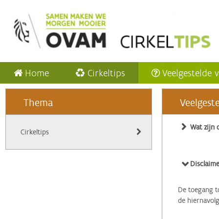
Home
Cirkeltips
Veelgestelde 
Thema
Veelgest
Wat zijn 
Cirkeltips
Disclaime
De toegang to
de hiernavol