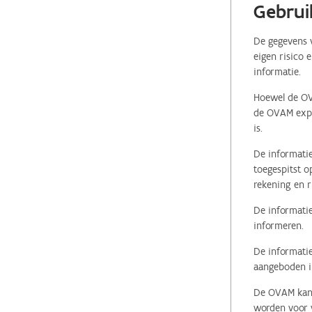
Gebrui
De gegevens v
eigen risico 
informatie.
Hoewel de OVA
de OVAM expli
is.
De informatie
toegespitst o
rekening en r
De informatie
informeren.
De informatie
aangeboden in
De OVAM kan i
worden voor v