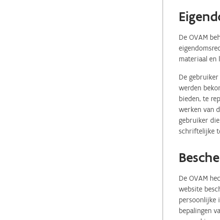
Eigend
De OVAM behou
eigendomsrech
materiaal en 
De gebruiker 
werden bekome
bieden, te re
werken van de
gebruiker die
schriftelijke
Besche
De OVAM hecht
website besch
persoonlijke
bepalingen va