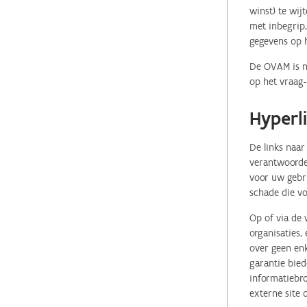
winst) te wij
met inbegrip,
gegevens op 
De OVAM is ni
op het vraag-
Hyperl
De links naar
verantwoordel
voor uw gebr
schade die vo
Op of via de 
organisaties
over geen enk
garantie bied
informatiebro
externe site 