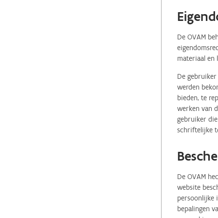
Eigend
De OVAM behou
eigendomsrech
materiaal en 
De gebruiker 
werden bekome
bieden, te re
werken van de
gebruiker die
schriftelijke
Besche
De OVAM hecht
website besch
persoonlijke
bepalingen va