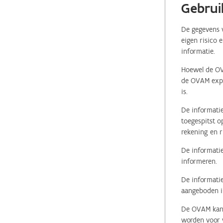
Gebrui
De gegevens v
eigen risico 
informatie.
Hoewel de OVA
de OVAM expli
is.
De informatie
toegespitst o
rekening en r
De informatie
informeren.
De informatie
aangeboden in
De OVAM kan i
worden voor v