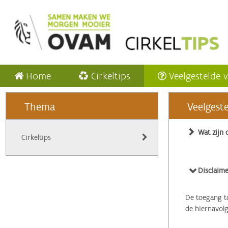
Home
Cirkeltips
Veelgestelde 
Thema
Veelgest
Wat zijn 
Cirkeltips
Disclaime
De toegang to
de hiernavol