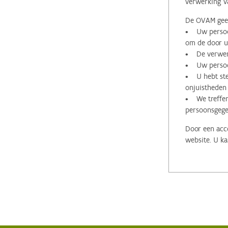
verwerking v
De OVAM geeft
• Uw persoon
om de door u 
• De verwerk
• Uw persoon
• U hebt stee
onjuistheden
• We treffen
persoonsgege
Door een acco
website. U ka