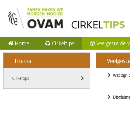
Home
Cirkeltips
Veelgestelde 
Thema
Veelgest
Wat zijn 
Cirkeltips
Disclaime