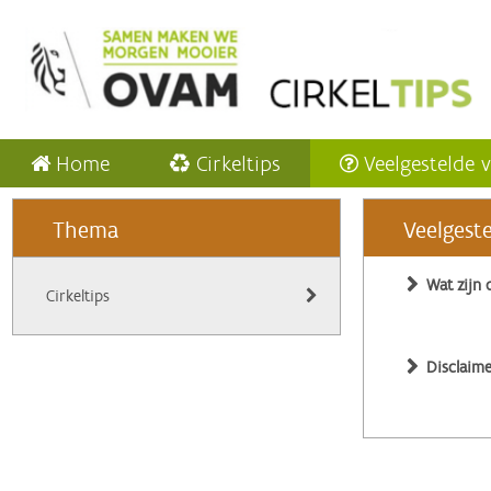
Home
Cirkeltips
Veelgestelde 
Thema
Veelgest
Wat zijn 
Cirkeltips
Disclaime