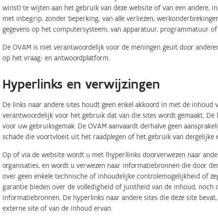
winst) te wijten aan het gebruik van deze website of van een andere, in 
met inbegrip, zonder beperking, van alle verliezen, werkonderbreking
gegevens op het computersysteem, van apparatuur, programmatuur of d
De OVAM is niet verantwoordelijk voor de meningen geuit door anderen
op het vraag- en antwoordplatform.
Hyperlinks en verwijzingen
De links naar andere sites houdt geen enkel akkoord in met de inhoud v
verantwoordelijk voor het gebruik dat van die sites wordt gemaakt. De
voor uw gebruiksgemak. De OVAM aanvaardt derhalve geen aansprakelij
schade die voortvloeit uit het raadplegen of het gebruik van dergelijk
Op of via de website wordt u met (hyper)links doorverwezen naar ander
organisaties, en wordt u verwezen naar informatiebronnen die door d
over geen enkele technische of inhoudelijke controlemogelijkheid of 
garantie bieden over de volledigheid of juistheid van de inhoud, noch
informatiebronnen. De hyperlinks naar andere sites die deze site bevat
externe site of van de inhoud ervan.