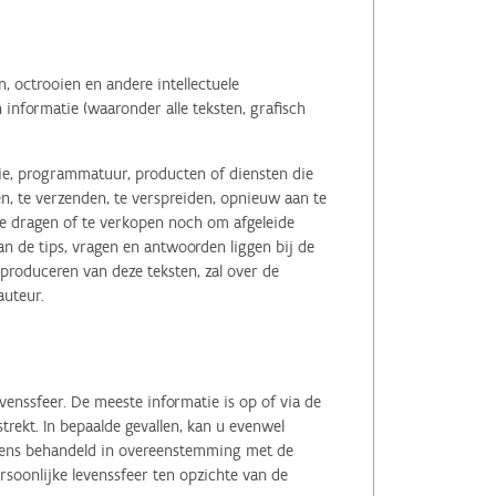
 octrooien en andere intellectuele
informatie (waaronder alle teksten, grafisch
tie, programmatuur, producten of diensten die
n, te verzenden, te verspreiden, opnieuw aan te
r te dragen of te verkopen noch om afgeleide
 de tips, vragen en antwoorden liggen bij de
eproduceren van deze teksten, zal over de
auteur.
enssfeer. De meeste informatie is op of via de
ekt. In bepaalde gevallen, kan u evenwel
evens behandeld in overeenstemming met de
soonlijke levenssfeer ten opzichte van de