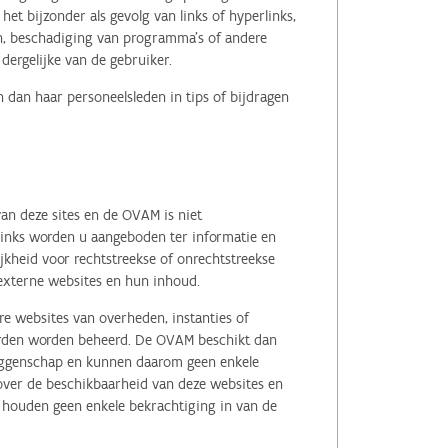
het bijzonder als gevolg van links of hyperlinks,
en, beschadiging van programma's of andere
ergelijke van de gebruiker.
 dan haar personeelsleden in tips of bijdragen
an deze sites en de OVAM is niet
 links worden u aangeboden ter informatie en
kheid voor rechtstreekse of onrechtstreekse
e externe websites en hun inhoud.
e websites van overheden, instanties of
erden worden beheerd. De OVAM beschikt dan
zeggenschap en kunnen daarom geen enkele
 over de beschikbaarheid van deze websites en
, houden geen enkele bekrachtiging in van de