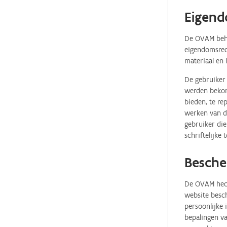
Eigend
De OVAM behou
eigendomsrech
materiaal en 
De gebruiker 
werden bekome
bieden, te re
werken van de
gebruiker die
schriftelijke
Besche
De OVAM hecht
website besch
persoonlijke
bepalingen va