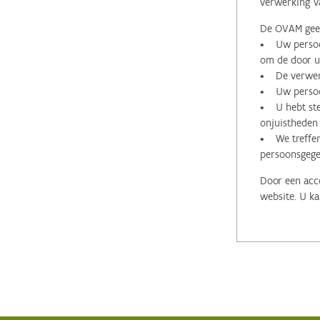
verwerking v
De OVAM geeft
• Uw persoon
om de door u 
• De verwerk
• Uw persoon
• U hebt stee
onjuistheden
• We treffen
persoonsgege
Door een acco
website. U ka