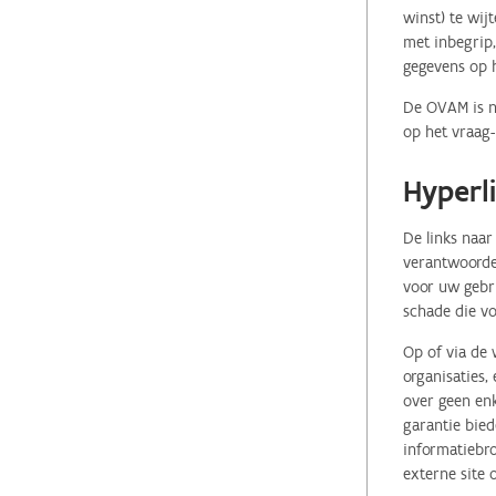
winst) te wij
met inbegrip,
gegevens op 
De OVAM is ni
op het vraag-
Hyperl
De links naar
verantwoordel
voor uw gebr
schade die vo
Op of via de 
organisaties
over geen enk
garantie bied
informatiebro
externe site 