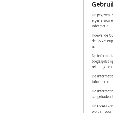
Gebrui
De gegevens v
eigen risico 
informatie.
Hoewel de OVA
de OVAM expli
is.
De informatie
toegespitst o
rekening en r
De informatie
informeren.
De informatie
aangeboden in
De OVAM kan i
worden voor v