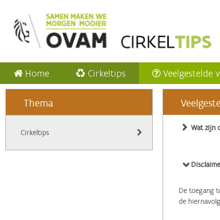
Home
Cirkeltips
Veelgestelde 
Thema
Veelgest
Wat zijn 
Cirkeltips
Disclaime
De toegang to
de hiernavol