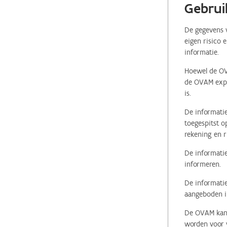
Gebrui
De gegevens v
eigen risico 
informatie.
Hoewel de OVA
de OVAM expli
is.
De informatie
toegespitst o
rekening en r
De informatie
informeren.
De informatie
aangeboden in
De OVAM kan i
worden voor v