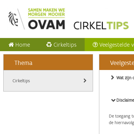
Home
Cirkeltips
Veelgestelde 
Thema
Veelgest
Wat zijn 
Cirkeltips
Disclaime
De toegang to
de hiernavol