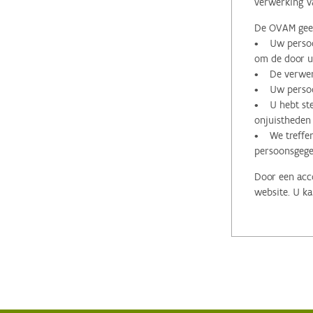
verwerking v
De OVAM geeft
• Uw persoon
om de door u 
• De verwerk
• Uw persoon
• U hebt stee
onjuistheden
• We treffen
persoonsgege
Door een acco
website. U ka