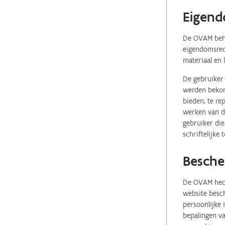
Eigend
De OVAM behou
eigendomsrech
materiaal en 
De gebruiker 
werden bekome
bieden, te re
werken van de
gebruiker die
schriftelijke
Besche
De OVAM hecht
website besch
persoonlijke
bepalingen va