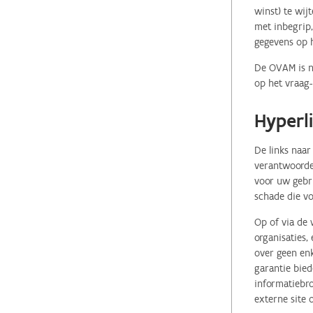
winst) te wij
met inbegrip,
gegevens op 
De OVAM is ni
op het vraag-
Hyperl
De links naar
verantwoordel
voor uw gebr
schade die vo
Op of via de 
organisaties
over geen enk
garantie bied
informatiebro
externe site 