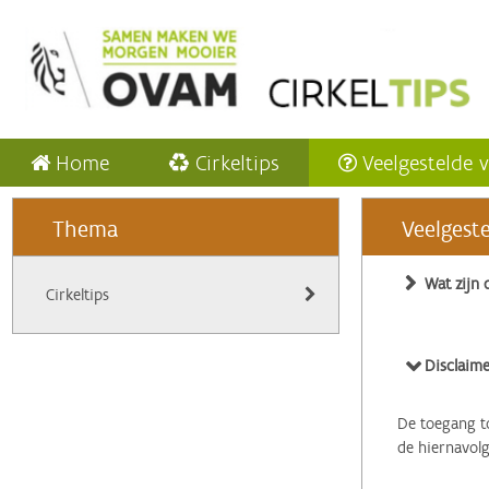
Home
Cirkeltips
Veelgestelde 
Thema
Veelgest
Wat zijn 
Cirkeltips
Disclaime
De toegang to
de hiernavol