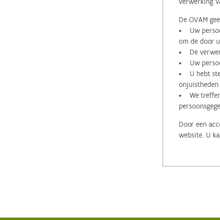
verwerking v
De OVAM geeft
• Uw persoon
om de door u 
• De verwerk
• Uw persoon
• U hebt stee
onjuistheden
• We treffen
persoonsgege
Door een acco
website. U ka