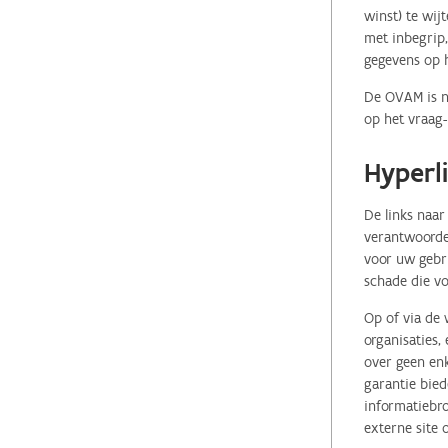
winst) te wij
met inbegrip,
gegevens op 
De OVAM is ni
op het vraag-
Hyperl
De links naar
verantwoordel
voor uw gebr
schade die vo
Op of via de 
organisaties
over geen enk
garantie bied
informatiebro
externe site 