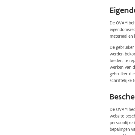
Eigend
De OVAM behou
eigendomsrech
materiaal en 
De gebruiker 
werden bekome
bieden, te re
werken van de
gebruiker die
schriftelijke
Besche
De OVAM hecht
website besch
persoonlijke
bepalingen va