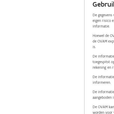
Gebrui
De gegevens v
eigen risico 
informatie.
Hoewel de OVA
de OVAM expli
is.
De informatie
toegespitst o
rekening en r
De informatie
informeren.
De informatie
aangeboden in
De OVAM kan i
worden voor v