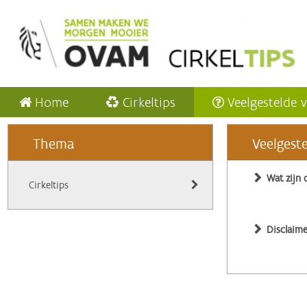
Home
Cirkeltips
Veelgestelde 
Thema
Veelgest
Wat zijn 
Cirkeltips
Disclaime