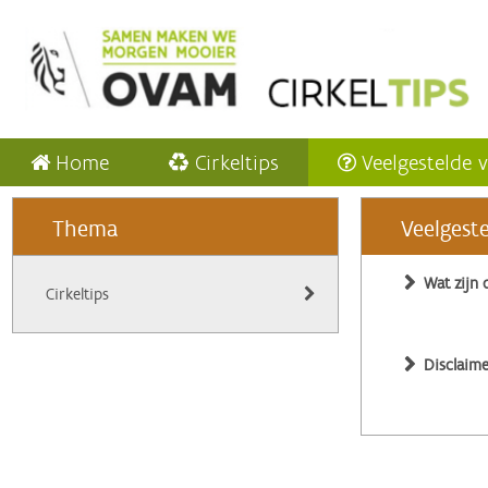
Home
Cirkeltips
Veelgestelde 
Thema
Veelgest
Wat zijn 
Cirkeltips
Disclaime