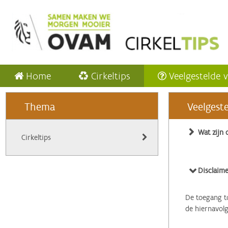
Home
Cirkeltips
Veelgestelde 
Thema
Veelgest
Wat zijn 
Cirkeltips
Disclaime
De toegang to
de hiernavol