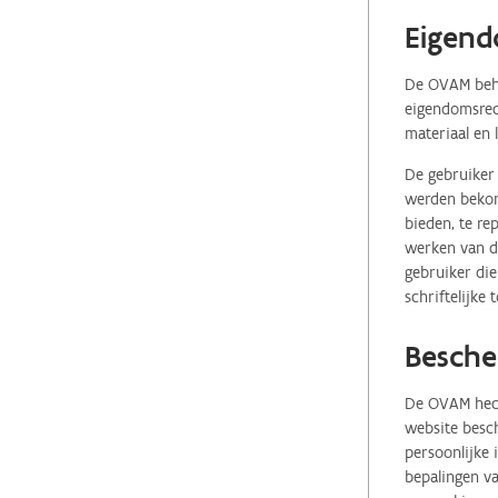
Eigend
De OVAM behou
eigendomsrech
materiaal en 
De gebruiker 
werden bekome
bieden, te re
werken van de
gebruiker die
schriftelijke
Besche
De OVAM hecht
website besch
persoonlijke
bepalingen va