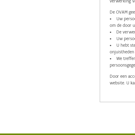
verwerking v
De OVAM geeft
• Uw persoon
om de door u 
• De verwerk
• Uw persoon
• U hebt stee
onjuistheden
• We treffen
persoonsgege
Door een acco
website. U ka