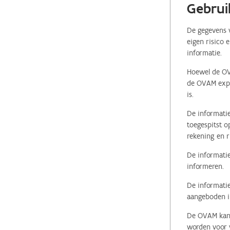
Gebrui
De gegevens v
eigen risico 
informatie.
Hoewel de OVA
de OVAM expli
is.
De informatie
toegespitst o
rekening en r
De informatie
informeren.
De informatie
aangeboden in
De OVAM kan i
worden voor v