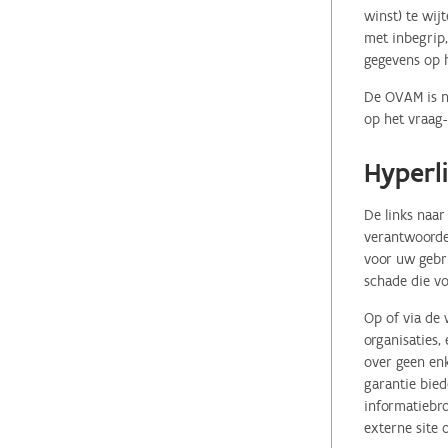
winst) te wij
met inbegrip,
gegevens op 
De OVAM is ni
op het vraag-
Hyperl
De links naar
verantwoordel
voor uw gebr
schade die vo
Op of via de 
organisaties
over geen enk
garantie bied
informatiebro
externe site 