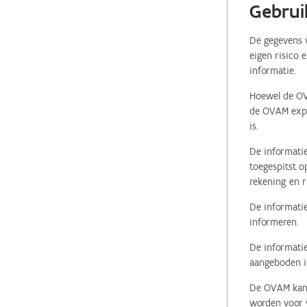
Gebrui
De gegevens v
eigen risico 
informatie.
Hoewel de OVA
de OVAM expli
is.
De informatie
toegespitst o
rekening en r
De informatie
informeren.
De informatie
aangeboden in
De OVAM kan i
worden voor v