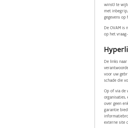
winst) te wij
met inbegrip,
gegevens op 
De OVAM is ni
op het vraag-
Hyperl
De links naar
verantwoordel
voor uw gebr
schade die vo
Op of via de 
organisaties
over geen enk
garantie bied
informatiebro
externe site 