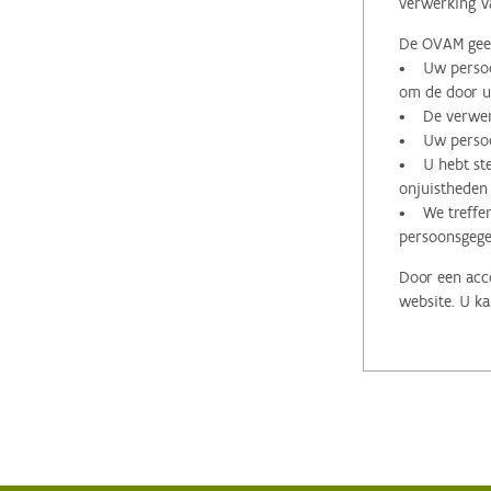
verwerking v
De OVAM geeft
• Uw persoon
om de door u 
• De verwerk
• Uw persoon
• U hebt stee
onjuistheden
• We treffen
persoonsgege
Door een acco
website. U ka