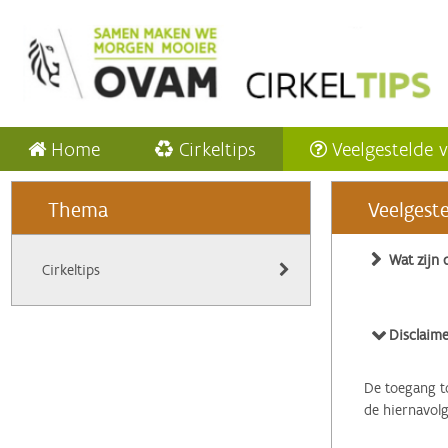
Home
Cirkeltips
Veelgestelde 
Thema
Veelgest
Wat zijn 
Cirkeltips
Disclaime
De toegang to
de hiernavol