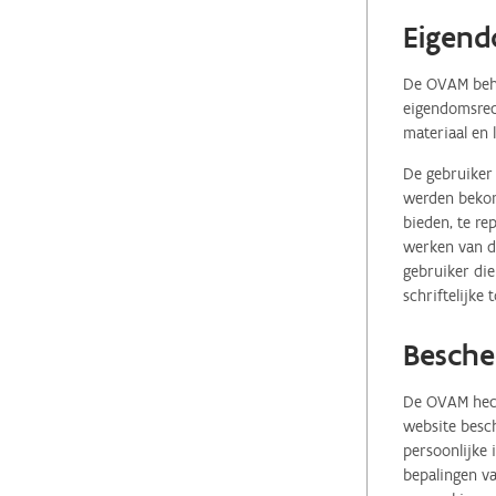
Eigend
De OVAM behou
eigendomsrech
materiaal en 
De gebruiker 
werden bekome
bieden, te re
werken van de
gebruiker die
schriftelijke
Besche
De OVAM hecht
website besch
persoonlijke
bepalingen va