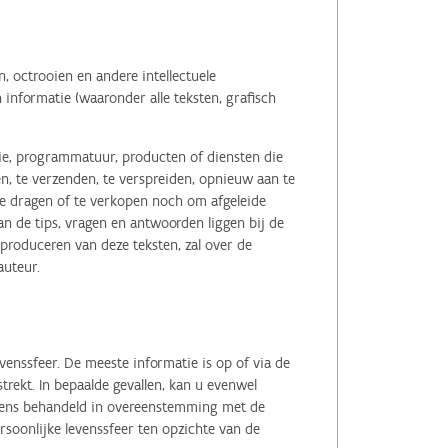
 octrooien en andere intellectuele
informatie (waaronder alle teksten, grafisch
tie, programmatuur, producten of diensten die
n, te verzenden, te verspreiden, opnieuw aan te
r te dragen of te verkopen noch om afgeleide
 de tips, vragen en antwoorden liggen bij de
eproduceren van deze teksten, zal over de
auteur.
enssfeer. De meeste informatie is op of via de
ekt. In bepaalde gevallen, kan u evenwel
evens behandeld in overeenstemming met de
soonlijke levenssfeer ten opzichte van de