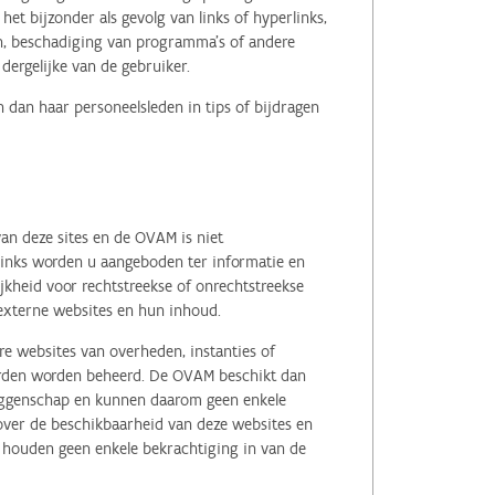
het bijzonder als gevolg van links of hyperlinks,
en, beschadiging van programma's of andere
ergelijke van de gebruiker.
 dan haar personeelsleden in tips of bijdragen
an deze sites en de OVAM is niet
 links worden u aangeboden ter informatie en
kheid voor rechtstreekse of onrechtstreekse
e externe websites en hun inhoud.
e websites van overheden, instanties of
erden worden beheerd. De OVAM beschikt dan
zeggenschap en kunnen daarom geen enkele
 over de beschikbaarheid van deze websites en
, houden geen enkele bekrachtiging in van de