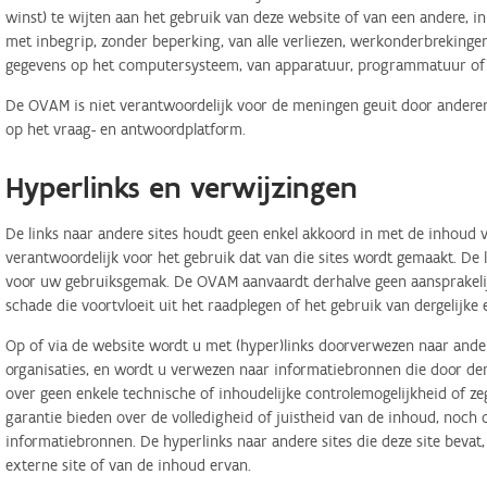
winst) te wijten aan het gebruik van deze website of van een andere, in 
met inbegrip, zonder beperking, van alle verliezen, werkonderbreking
gegevens op het computersysteem, van apparatuur, programmatuur of d
De OVAM is niet verantwoordelijk voor de meningen geuit door anderen
op het vraag- en antwoordplatform.
Hyperlinks en verwijzingen
De links naar andere sites houdt geen enkel akkoord in met de inhoud v
verantwoordelijk voor het gebruik dat van die sites wordt gemaakt. De
voor uw gebruiksgemak. De OVAM aanvaardt derhalve geen aansprakelij
schade die voortvloeit uit het raadplegen of het gebruik van dergelijk
Op of via de website wordt u met (hyper)links doorverwezen naar ander
organisaties, en wordt u verwezen naar informatiebronnen die door d
over geen enkele technische of inhoudelijke controlemogelijkheid of 
garantie bieden over de volledigheid of juistheid van de inhoud, noch
informatiebronnen. De hyperlinks naar andere sites die deze site bevat
externe site of van de inhoud ervan.