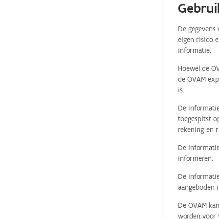
Gebrui
De gegevens v
eigen risico 
informatie.
Hoewel de OVA
de OVAM expli
is.
De informatie
toegespitst o
rekening en r
De informatie
informeren.
De informatie
aangeboden in
De OVAM kan i
worden voor v