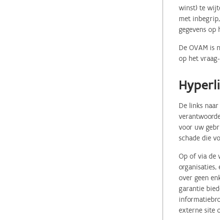
winst) te wij
met inbegrip,
gegevens op 
De OVAM is ni
op het vraag-
Hyperl
De links naar
verantwoordel
voor uw gebr
schade die vo
Op of via de 
organisaties
over geen enk
garantie bied
informatiebro
externe site 