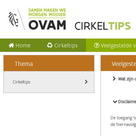
Home
Cirkeltips
Veelgestelde 
Thema
Veelgest
Wat zijn 
Cirkeltips
Disclaime
De toegang to
de hiernavol