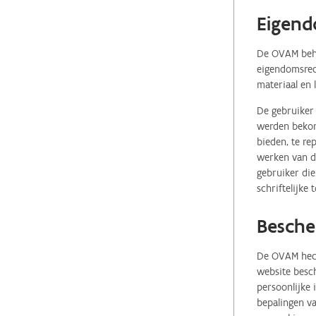
Eigend
De OVAM behou
eigendomsrech
materiaal en 
De gebruiker 
werden bekome
bieden, te re
werken van de
gebruiker die
schriftelijke
Besche
De OVAM hecht
website besch
persoonlijke
bepalingen va