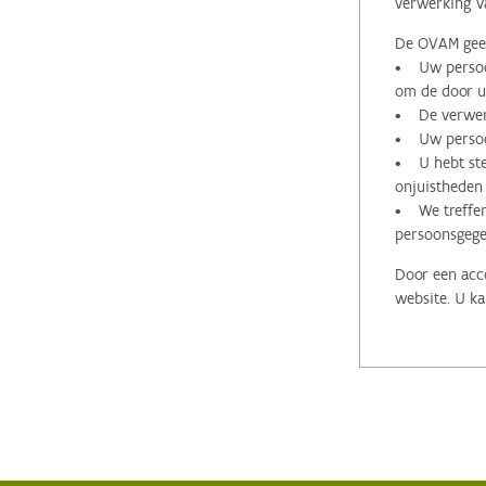
verwerking v
De OVAM geeft
• Uw persoon
om de door u 
• De verwerk
• Uw persoon
• U hebt stee
onjuistheden
• We treffen
persoonsgege
Door een acco
website. U ka