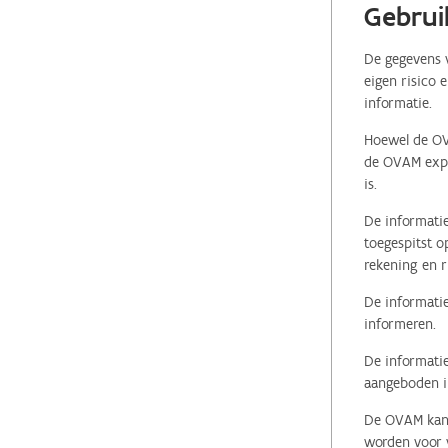
Gebrui
De gegevens v
eigen risico 
informatie.
Hoewel de OVA
de OVAM expli
is.
De informatie
toegespitst o
rekening en r
De informatie
informeren.
De informatie
aangeboden in
De OVAM kan i
worden voor v