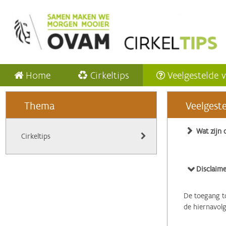
Home
Cirkeltips
Veelgestelde 
Thema
Veelgest
Wat zijn 
Cirkeltips
Disclaime
De toegang to
de hiernavol