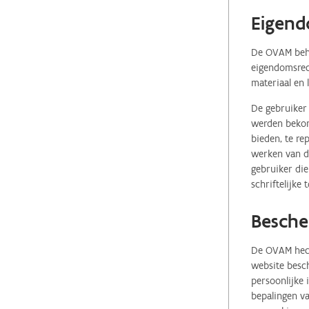
Eigend
De OVAM behou
eigendomsrech
materiaal en 
De gebruiker 
werden bekome
bieden, te re
werken van de
gebruiker die
schriftelijke
Besche
De OVAM hecht
website besch
persoonlijke
bepalingen va