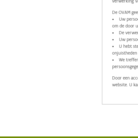
verwerking v
De OVAM geeft
• Uw persoon
om de door u 
• De verwerk
• Uw persoon
• U hebt stee
onjuistheden
• We treffen
persoonsgege
Door een acco
website. U ka