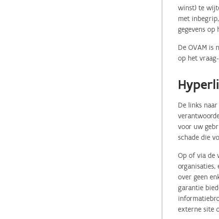
winst) te wij
met inbegrip,
gegevens op 
De OVAM is ni
op het vraag-
Hyperl
De links naar
verantwoordel
voor uw gebr
schade die vo
Op of via de 
organisaties
over geen enk
garantie bied
informatiebro
externe site 