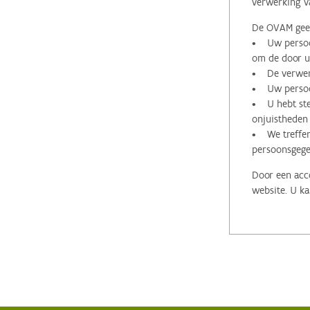
verwerking v
De OVAM geeft
• Uw persoon
om de door u 
• De verwerk
• Uw persoon
• U hebt stee
onjuistheden
• We treffen
persoonsgege
Door een acco
website. U ka