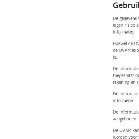
Gebrui
De gegevens v
eigen risico 
informatie.
Hoewel de OVA
de OVAM expli
is.
De informatie
toegespitst o
rekening en r
De informatie
informeren.
De informatie
aangeboden in
De OVAM kan i
worden voor v