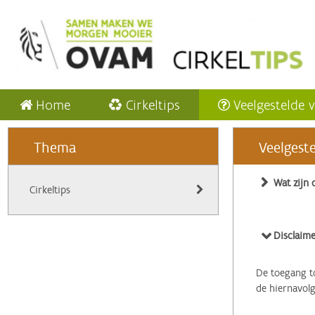
Home
Cirkeltips
Veelgestelde 
Thema
Veelgest
Wat zijn 
Cirkeltips
Disclaime
De toegang to
de hiernavol