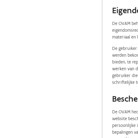
Eigend
De OVAM behou
eigendomsrech
materiaal en 
De gebruiker 
werden bekome
bieden, te re
werken van de
gebruiker die
schriftelijke
Besche
De OVAM hecht
website besch
persoonlijke
bepalingen va