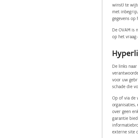
winst) te wij
met inbegrip,
gegevens op 
De OVAM is ni
op het vraag-
Hyperl
De links naar
verantwoordel
voor uw gebr
schade die vo
Op of via de 
organisaties
over geen enk
garantie bied
informatiebro
externe site 