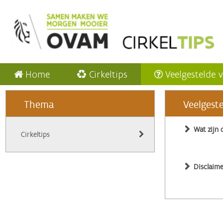
Home
Cirkeltips
Veelgestelde 
Thema
Veelgest
Wat zijn 
Cirkeltips
Disclaime