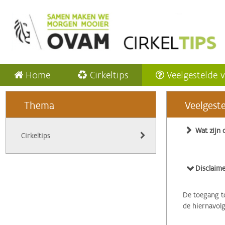
Home
Cirkeltips
Veelgestelde 
Thema
Veelgest
Wat zijn 
Cirkeltips
Disclaime
De toegang to
de hiernavol