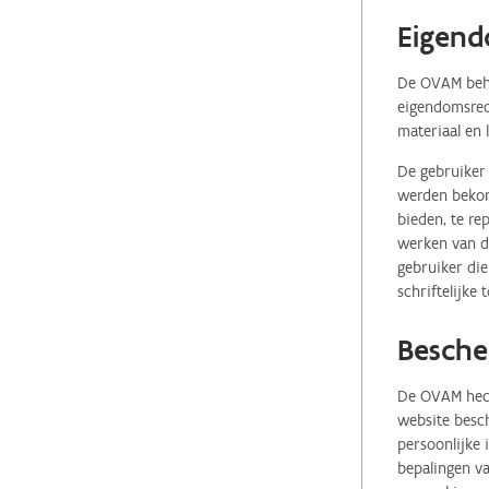
Eigend
De OVAM behou
eigendomsrech
materiaal en 
De gebruiker 
werden bekome
bieden, te re
werken van de
gebruiker die
schriftelijke
Besche
De OVAM hecht
website besch
persoonlijke
bepalingen va