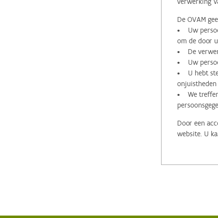
verwerking v
De OVAM geeft
• Uw persoon
om de door u 
• De verwerk
• Uw persoon
• U hebt stee
onjuistheden
• We treffen
persoonsgege
Door een acco
website. U ka