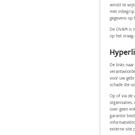
winst) te wij
met inbegrip,
gegevens op 
De OVAM is ni
op het vraag-
Hyperl
De links naar
verantwoordel
voor uw gebr
schade die vo
Op of via de 
organisaties
over geen enk
garantie bied
informatiebro
externe site 