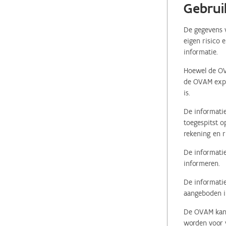
Gebrui
De gegevens v
eigen risico 
informatie.
Hoewel de OVA
de OVAM expli
is.
De informatie
toegespitst o
rekening en r
De informatie
informeren.
De informatie
aangeboden in
De OVAM kan i
worden voor v