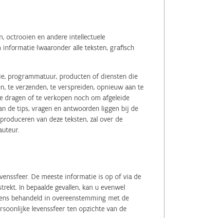
 octrooien en andere intellectuele
informatie (waaronder alle teksten, grafisch
tie, programmatuur, producten of diensten die
n, te verzenden, te verspreiden, opnieuw aan te
r te dragen of te verkopen noch om afgeleide
 de tips, vragen en antwoorden liggen bij de
eproduceren van deze teksten, zal over de
auteur.
enssfeer. De meeste informatie is op of via de
ekt. In bepaalde gevallen, kan u evenwel
evens behandeld in overeenstemming met de
soonlijke levenssfeer ten opzichte van de