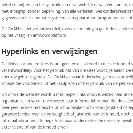
winst) te wijten aan het gebruik van deze website of van een andere, in 
met inbegrip, zonder beperking, van alle verliezen, werkonderbreking
gegevens op het computersysteem, van apparatuur, programmatuur of d
De OVAM is niet verantwoordelijk voor de meningen geuit door anderen
op het vraag- en antwoordplatform.
Hyperlinks en verwijzingen
De links naar andere sites houdt geen enkel akkoord in met de inhoud v
verantwoordelijk voor het gebruik dat van die sites wordt gemaakt. De
voor uw gebruiksgemak. De OVAM aanvaardt derhalve geen aansprakelij
schade die voortvloeit uit het raadplegen of het gebruik van dergelijk
Op of via de website wordt u met (hyper)links doorverwezen naar ander
organisaties, en wordt u verwezen naar informatiebronnen die door d
over geen enkele technische of inhoudelijke controlemogelijkheid of 
garantie bieden over de volledigheid of juistheid van de inhoud, noch
informatiebronnen. De hyperlinks naar andere sites die deze site bevat
externe site of van de inhoud ervan.