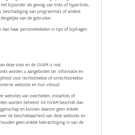
het bijzonder als gevolg van links of hyperlinks,
en, beschadiging van programma's of andere
ergelijke van de gebruiker.
 dan haar personeelsleden in tips of bijdragen
an deze sites en de OVAM is niet
 links worden u aangeboden ter informatie en
kheid voor rechtstreekse of onrechtstreekse
e externe websites en hun inhoud.
e websites van overheden, instanties of
erden worden beheerd. De OVAM beschikt dan
zeggenschap en kunnen daarom geen enkele
 over de beschikbaarheid van deze websites en
, houden geen enkele bekrachtiging in van de