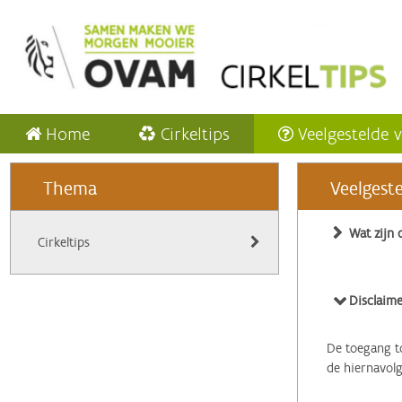
Home
Cirkeltips
Veelgestelde 
Thema
Veelgest
Wat zijn 
Cirkeltips
Disclaime
De toegang to
de hiernavol