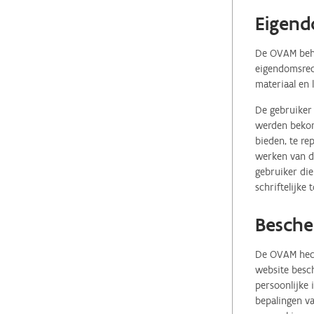
Eigend
De OVAM behou
eigendomsrech
materiaal en 
De gebruiker 
werden bekome
bieden, te re
werken van de
gebruiker die
schriftelijke
Besche
De OVAM hecht
website besch
persoonlijke
bepalingen va