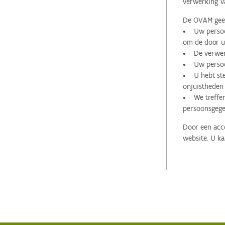
verwerking v
De OVAM geeft
• Uw persoon
om de door u 
• De verwerk
• Uw persoon
• U hebt stee
onjuistheden
• We treffen
persoonsgege
Door een acco
website. U ka