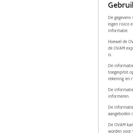
Gebrui
De gegevens v
eigen risico 
informatie.
Hoewel de OVA
de OVAM expli
is.
De informatie
toegespitst o
rekening en r
De informatie
informeren.
De informatie
aangeboden in
De OVAM kan i
worden voor v