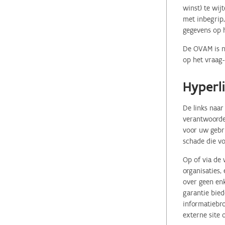
winst) te wij
met inbegrip,
gegevens op 
De OVAM is ni
op het vraag-
Hyperl
De links naar
verantwoordel
voor uw gebr
schade die vo
Op of via de 
organisaties
over geen enk
garantie bied
informatiebro
externe site 