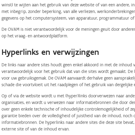
winst) te wijten aan het gebruik van deze website of van een andere, in 
met inbegrip, zonder beperking, van alle verliezen, werkonderbreking
gegevens op het computersysteem, van apparatuur, programmatuur of d
De OVAM is niet verantwoordelijk voor de meningen geuit door anderen
op het vraag- en antwoordplatform.
Hyperlinks en verwijzingen
De links naar andere sites houdt geen enkel akkoord in met de inhoud v
verantwoordelijk voor het gebruik dat van die sites wordt gemaakt. De
voor uw gebruiksgemak. De OVAM aanvaardt derhalve geen aansprakelij
schade die voortvloeit uit het raadplegen of het gebruik van dergelijk
Op of via de website wordt u met (hyper)links doorverwezen naar ander
organisaties, en wordt u verwezen naar informatiebronnen die door d
over geen enkele technische of inhoudelijke controlemogelijkheid of 
garantie bieden over de volledigheid of juistheid van de inhoud, noch
informatiebronnen. De hyperlinks naar andere sites die deze site bevat
externe site of van de inhoud ervan.