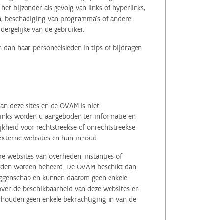
het bijzonder als gevolg van links of hyperlinks,
en, beschadiging van programma's of andere
ergelijke van de gebruiker.
 dan haar personeelsleden in tips of bijdragen
an deze sites en de OVAM is niet
 links worden u aangeboden ter informatie en
kheid voor rechtstreekse of onrechtstreekse
e externe websites en hun inhoud.
e websites van overheden, instanties of
erden worden beheerd. De OVAM beschikt dan
zeggenschap en kunnen daarom geen enkele
 over de beschikbaarheid van deze websites en
, houden geen enkele bekrachtiging in van de