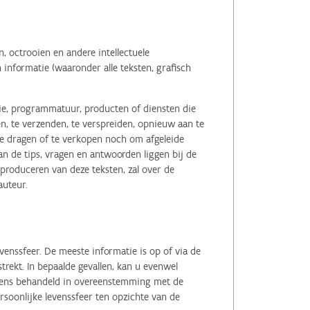
 octrooien en andere intellectuele
informatie (waaronder alle teksten, grafisch
tie, programmatuur, producten of diensten die
n, te verzenden, te verspreiden, opnieuw aan te
r te dragen of te verkopen noch om afgeleide
 de tips, vragen en antwoorden liggen bij de
eproduceren van deze teksten, zal over de
auteur.
enssfeer. De meeste informatie is op of via de
ekt. In bepaalde gevallen, kan u evenwel
evens behandeld in overeenstemming met de
soonlijke levenssfeer ten opzichte van de