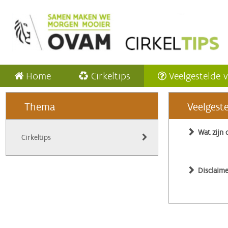
Home
Cirkeltips
Veelgestelde 
Thema
Veelgest
Wat zijn 
Cirkeltips
Disclaime