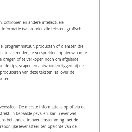
 octrooien en andere intellectuele
informatie (waaronder alle teksten, grafisch
tie, programmatuur, producten of diensten die
n, te verzenden, te verspreiden, opnieuw aan te
r te dragen of te verkopen noch om afgeleide
 de tips, vragen en antwoorden liggen bij de
eproduceren van deze teksten, zal over de
auteur.
enssfeer. De meeste informatie is op of via de
ekt. In bepaalde gevallen, kan u evenwel
evens behandeld in overeenstemming met de
soonlijke levenssfeer ten opzichte van de