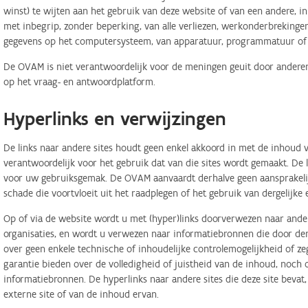
winst) te wijten aan het gebruik van deze website of van een andere, in 
met inbegrip, zonder beperking, van alle verliezen, werkonderbreking
gegevens op het computersysteem, van apparatuur, programmatuur of d
De OVAM is niet verantwoordelijk voor de meningen geuit door anderen
op het vraag- en antwoordplatform.
Hyperlinks en verwijzingen
De links naar andere sites houdt geen enkel akkoord in met de inhoud v
verantwoordelijk voor het gebruik dat van die sites wordt gemaakt. De
voor uw gebruiksgemak. De OVAM aanvaardt derhalve geen aansprakelij
schade die voortvloeit uit het raadplegen of het gebruik van dergelijk
Op of via de website wordt u met (hyper)links doorverwezen naar ander
organisaties, en wordt u verwezen naar informatiebronnen die door d
over geen enkele technische of inhoudelijke controlemogelijkheid of 
garantie bieden over de volledigheid of juistheid van de inhoud, noch
informatiebronnen. De hyperlinks naar andere sites die deze site bevat
externe site of van de inhoud ervan.