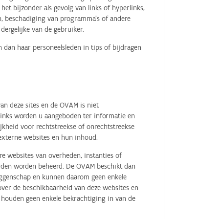
het bijzonder als gevolg van links of hyperlinks,
en, beschadiging van programma's of andere
ergelijke van de gebruiker.
 dan haar personeelsleden in tips of bijdragen
an deze sites en de OVAM is niet
 links worden u aangeboden ter informatie en
kheid voor rechtstreekse of onrechtstreekse
e externe websites en hun inhoud.
e websites van overheden, instanties of
erden worden beheerd. De OVAM beschikt dan
zeggenschap en kunnen daarom geen enkele
 over de beschikbaarheid van deze websites en
, houden geen enkele bekrachtiging in van de