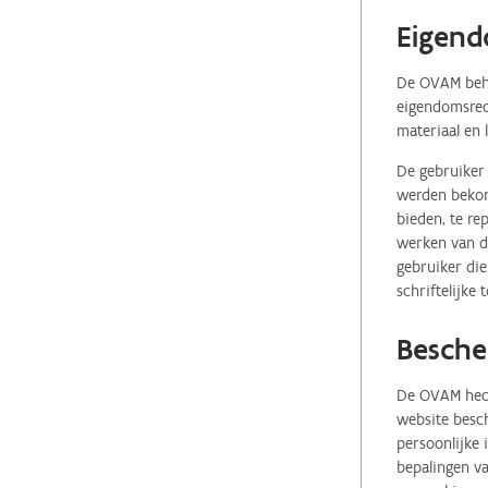
Eigend
De OVAM behou
eigendomsrech
materiaal en 
De gebruiker 
werden bekome
bieden, te re
werken van de
gebruiker die
schriftelijke
Besche
De OVAM hecht
website besch
persoonlijke
bepalingen va