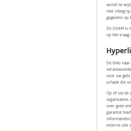
winst) te wij
met inbegrip,
gegevens op 
De OVAM is ni
op het vraag-
Hyperl
De links naar
verantwoordel
voor uw gebr
schade die vo
Op of via de 
organisaties
over geen enk
garantie bied
informatiebro
externe site 