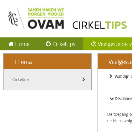
Home
Cirkeltips
Veelgestelde 
Thema
Veelgest
Wat zijn 
Cirkeltips
Disclaime
De toegang to
de hiernavol