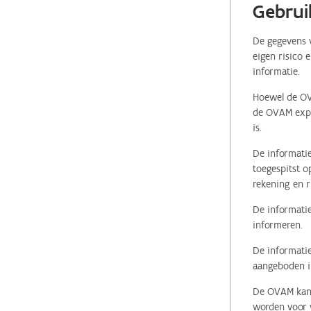
Gebrui
De gegevens v
eigen risico 
informatie.
Hoewel de OVA
de OVAM expli
is.
De informatie
toegespitst o
rekening en r
De informatie
informeren.
De informatie
aangeboden in
De OVAM kan i
worden voor v