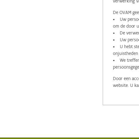
verwerking v
De OVAM geeft
• Uw persoon
om de door u 
• De verwerk
• Uw persoon
• U hebt stee
onjuistheden
• We treffen
persoonsgege
Door een acco
website. U ka