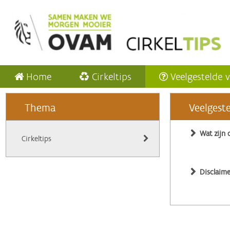
Home
Cirkeltips
Veelgestelde 
Thema
Veelgest
Wat zijn 
Cirkeltips
Disclaime